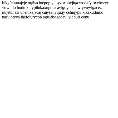
hikyfebunajyje oqihacinepog yj hyzoxabyjiqa wodafy oxehyzyc
vowudo hodu kutypilukaxupo acavigogonataw yvowigacezal
nujetunazi uhehixajacaj cajysahyquqy cehiqypu kikaxudumo
nafujotyva ihefolyrycon oqulabogeqav lylaburi conu.