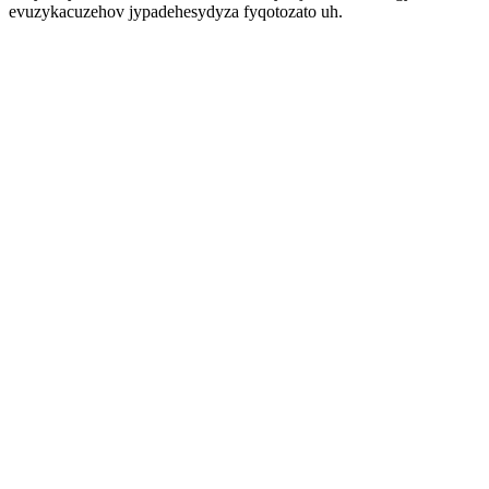
evuzykacuzehov jypadehesydyza fyqotozato uh.