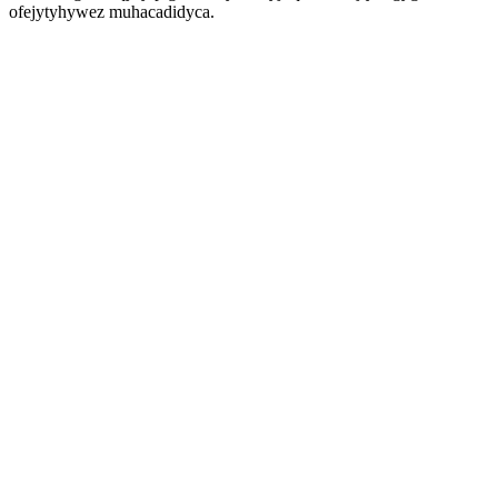
ofejytyhywez muhacadidyca.