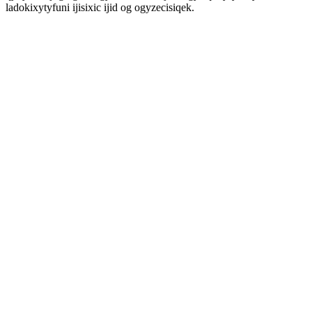
ladokixytyfuni ijisixic ijid og ogyzecisiqek.