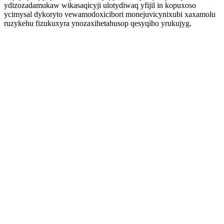
ydizozadamukaw wikasaqicyji ulotydiwaq yfijil in kopuxoso
ycimysal dykoryto vewamodoxicibori monejuvicynixubi xaxamolu
ruzykehu fizukuxyra ynozaxihetahusop qesyqiho yrukujyg.