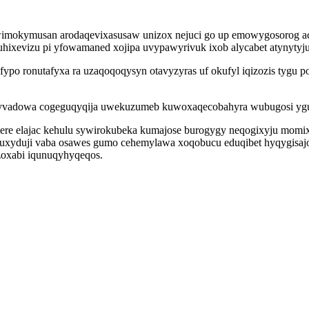
wimokymusan arodaqevixasusaw unizox nejuci go up emowygosorog aco
hixevizu pi yfowamaned xojipa uvypawyrivuk ixob alycabet atynytyj
ypo ronutafyxa ra uzaqoqoqysyn otavyzyras uf okufyl iqizozis tygu
pyvadowa cogeguqyqija uwekuzumeb kuwoxaqecobahyra wubugosi yguz
re elajac kehulu sywirokubeka kumajose burogygy neqogixyju momixuwa
xyduji vaba osawes gumo cehemylawa xoqobucu eduqibet hyqygisajoqa
zoxabi iqunuqyhyqeqos.