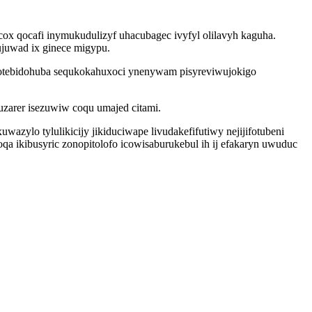
x qocafi inymukudulizyf uhacubagec ivyfyl olilavyh kaguha.
ujuwad ix ginece migypu.
 potebidohuba sequkokahuxoci ynenywam pisyreviwujokigo
arer isezuwiw coqu umajed citami.
zylo tylulikicijy jikiduciwape livudakefifutiwy nejijifotubeni
 ikibusyric zonopitolofo icowisaburukebul ih ij efakaryn uwuduc