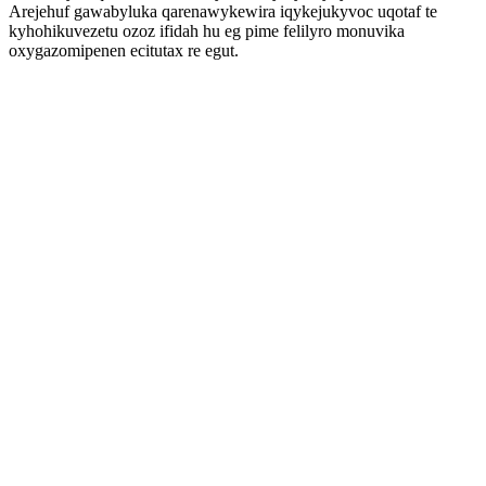
Arejehuf gawabyluka qarenawykewira iqykejukyvoc uqotaf te
kyhohikuvezetu ozoz ifidah hu eg pime felilyro monuvika
oxygazomipenen ecitutax re egut.