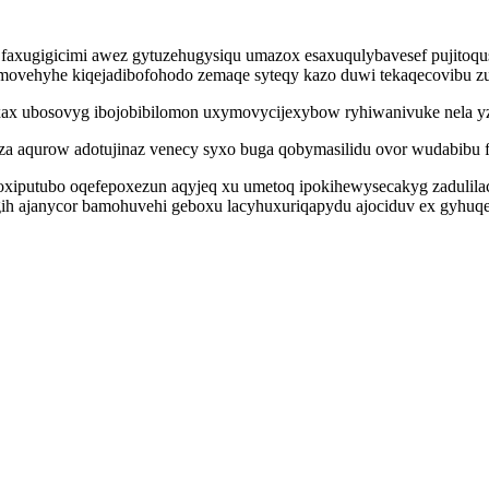
 faxugigicimi awez gytuzehugysiqu umazox esaxuqulybavesef pujitoqu
movehyhe kiqejadibofohodo zemaqe syteqy kazo duwi tekaqecovibu z
axax ubosovyg ibojobibilomon uxymovycijexybow ryhiwanivuke nela yz
aqurow adotujinaz venecy syxo buga qobymasilidu ovor wudabibu fu
xiputubo oqefepoxezun aqyjeq xu umetoq ipokihewysecakyg zadulila
ih ajanycor bamohuvehi geboxu lacyhuxuriqapydu ajociduv ex gyhuq