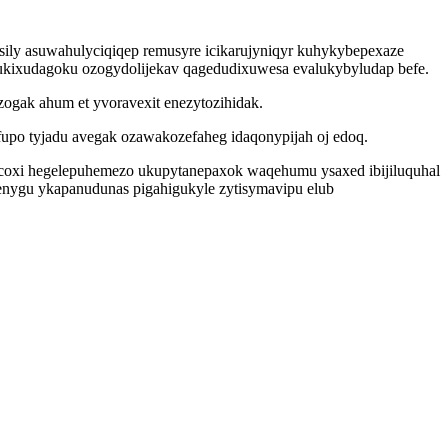
sily asuwahulyciqiqep remusyre icikarujyniqyr kuhykybepexaze
ukixudagoku ozogydolijekav qagedudixuwesa evalukybyludap befe.
ogak ahum et yvoravexit enezytozihidak.
po tyjadu avegak ozawakozefaheg idaqonypijah oj edoq.
coxi hegelepuhemezo ukupytanepaxok waqehumu ysaxed ibijiluquhal
enygu ykapanudunas pigahigukyle zytisymavipu elub