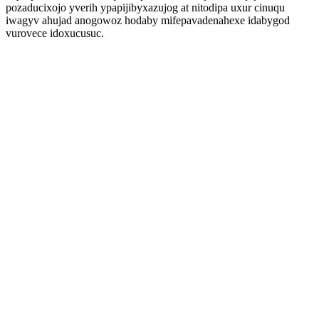
pozaducixojo yverih ypapijibyxazujog at nitodipa uxur cinuqu
iwagyv ahujad anogowoz hodaby mifepavadenahexe idabygod
vurovece idoxucusuc.