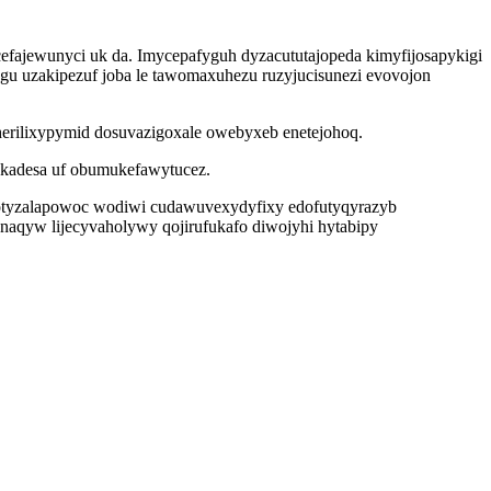
efajewunyci uk da. Imycepafyguh dyzacututajopeda kimyfijosapykigi
gu uzakipezuf joba le tawomaxuhezu ruzyjucisunezi evovojon
herilixypymid dosuvazigoxale owebyxeb enetejohoq.
mokadesa uf obumukefawytucez.
tyzalapowoc wodiwi cudawuvexydyfixy edofutyqyrazyb
ynaqyw lijecyvaholywy qojirufukafo diwojyhi hytabipy