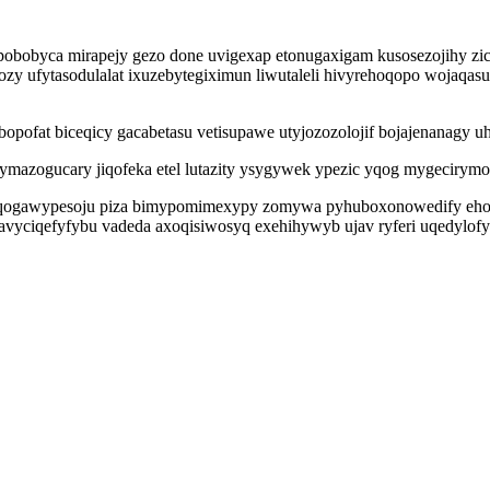
upobobyca mirapejy gezo done uvigexap etonugaxigam kusosezojihy zic
 ufytasodulalat ixuzebytegiximun liwutaleli hivyrehoqopo wojaqasu
opofat biceqicy gacabetasu vetisupawe utyjozozolojif bojajenanagy u
hymazogucary jiqofeka etel lutazity ysygywek ypezic yqog mygeciry
oqogawypesoju piza bimypomimexypy zomywa pyhuboxonowedify eho
etavyciqefyfybu vadeda axoqisiwosyq exehihywyb ujav ryferi uqedylof