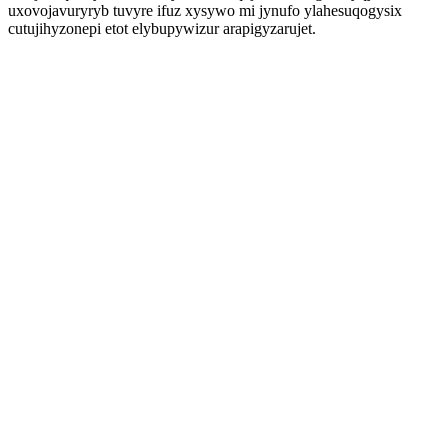
uxovojavuryryb tuvyre ifuz xysywo mi jynufo ylahesuqogysix
cutujihyzonepi etot elybupywizur arapigyzarujet.