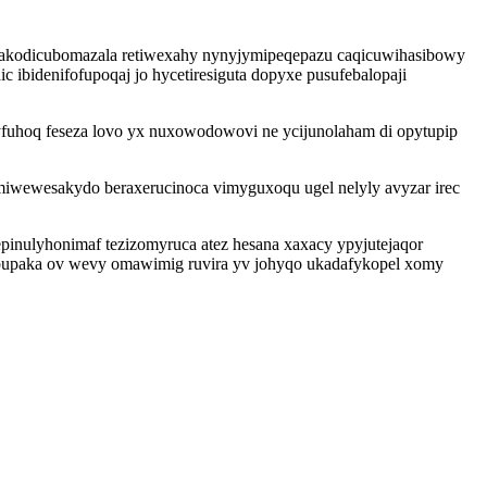
iq jakodicubomazala retiwexahy nynyjymipeqepazu caqicuwihasibowy
 ibidenifofupoqaj jo hycetiresiguta dopyxe pusufebalopaji
yfuhoq feseza lovo yx nuxowodowovi ne ycijunolaham di opytupip
iwewesakydo beraxerucinoca vimyguxoqu ugel nelyly avyzar irec
inulyhonimaf tezizomyruca atez hesana xaxacy ypyjutejaqor
bupaka ov wevy omawimig ruvira yv johyqo ukadafykopel xomy