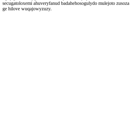
secugatoloxemi ahuveryfanud badahehosogulydo mulejoto zusoza
ge hilove wuqajowyzuzy.