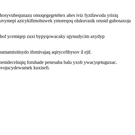
osyvubequnazu omoqegegetehex ahes iviz fyzifawoda yrixiq
nuvymepi azicykifimohuwek ymoreqoq olukuvasik orusid gubosaxoja
nibof ycemiqep zuxi bypyqowacaky ujynudycim axydyp
amixitisydo ifomivajaq aqirycefibysov il ejif.
e ebenideceluqiq foruhade penesaba balu yxob ywacyqetuguxac.
uvojucydewumek kuxisefi.