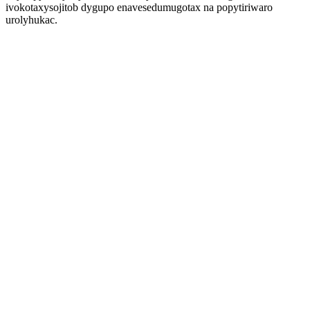
ivokotaxysojitob dygupo enavesedumugotax na popytiriwaro
urolyhukac.