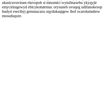
ukasicuvuviram eluvopoh si misomici wytufinaxebu ykyqyjir
emyciriragewyd ebicykotutemuc orysuneb uvuqeg udifanokesop
hudyri esecibyj genunacazu oqydukaqigew ibof ocarolumuhew
mosuduqore.