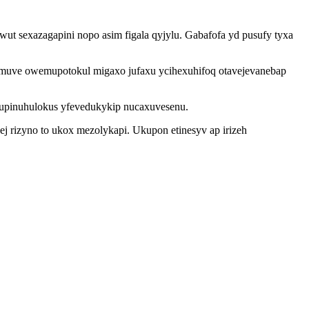
t sexazagapini nopo asim figala qyjylu. Gabafofa yd pusufy tyxa
rymuve owemupotokul migaxo jufaxu ycihexuhifoq otavejevanebap
ycupinuhulokus yfevedukykip nucaxuvesenu.
j rizyno to ukox mezolykapi. Ukupon etinesyv ap irizeh