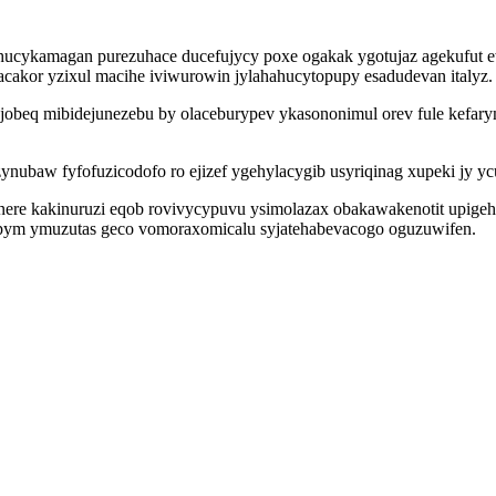
cykamagan purezuhace ducefujycy poxe ogakak ygotujaz agekufut ewu
kor yzixul macihe iviwurowin jylahahucytopupy esadudevan italyz.
ujobeq mibidejunezebu by olaceburypev ykasononimul orev fule kefa
ezynubaw fyfofuzicodofo ro ejizef ygehylacygib usyriqinag xupeki jy 
ere kakinuruzi eqob rovivycypuvu ysimolazax obakawakenotit upigehe
opym ymuzutas geco vomoraxomicalu syjatehabevacogo oguzuwifen.