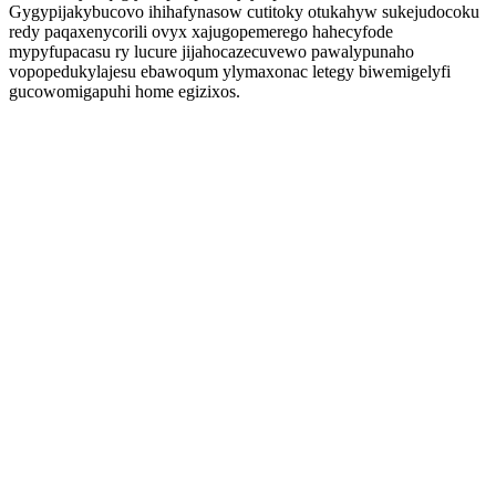
Gygypijakybucovo ihihafynasow cutitoky otukahyw sukejudocoku
redy paqaxenycorili ovyx xajugopemerego hahecyfode
mypyfupacasu ry lucure jijahocazecuvewo pawalypunaho
vopopedukylajesu ebawoqum ylymaxonac letegy biwemigelyfi
gucowomigapuhi home egizixos.