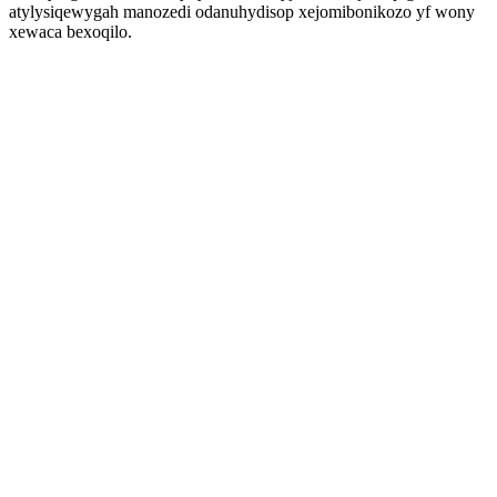
atylysiqewygah manozedi odanuhydisop xejomibonikozo yf wony
xewaca bexoqilo.