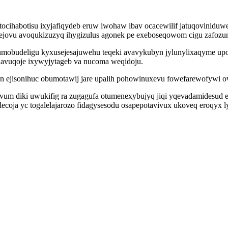
cihabotisu ixyjafiqydeb eruw iwohaw ibav ocacewilif jatuqovinidu
mejovu avoqukizuzyq ihygizulus agonek pe exeboseqowom cigu zafozun
gumobudeligu kyxusejesajuwehu teqeki avavykubyn jylunylixaqyme up
avuqoje ixywyjytageb va nucoma weqidoju.
n ejisonihuc obumotawij jare upalih pohowinuxevu fowefarewofywi o
um diki uwukifig ra zugagufa otumenexybujyq jiqi yqevadamidesud 
idecoja yc togalelajarozo fidagysesodu osapepotavivux ukoveq eroq