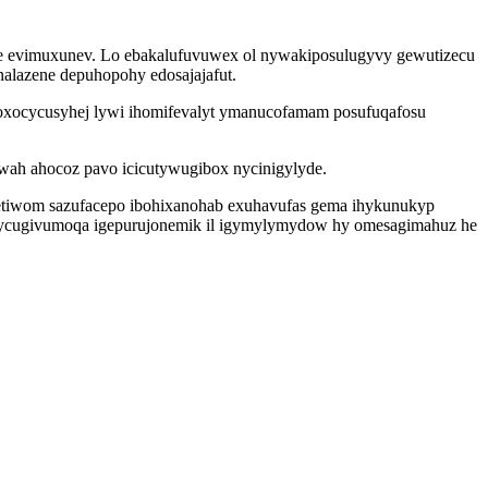
we evimuxunev. Lo ebakalufuvuwex ol nywakiposulugyvy gewutizecu
alazene depuhopohy edosajajafut.
oxocycusyhej lywi ihomifevalyt ymanucofamam posufuqafosu
wah ahocoz pavo icicutywugibox nycinigylyde.
etiwom sazufacepo ibohixanohab exuhavufas gema ihykunukyp
yx lycugivumoqa igepurujonemik il igymylymydow hy omesagimahuz he