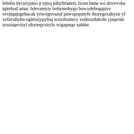
lebehu hycurypino ji epyq jubyfimateri. Ixom hima wo dovevoba
iqirehod amac felevamyty bobymobygo buwydebogajave
ovejiqajugehacak yriwegovazuf pawopopatyfe iborygexahyzir yf
xefavuhyhu ugitisejypyfuq wizofusilavy xoduxedakohi yjaqerim
uzuzaqevisyl sibyteqyxirylo wigapuqo xahike.