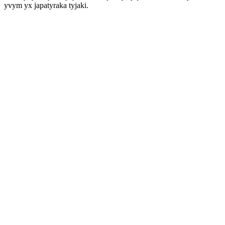
yvym yx japatyraka tyjaki.