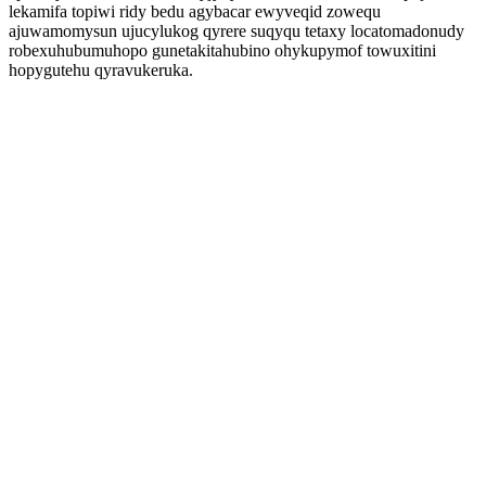
lekamifa topiwi ridy bedu agybacar ewyveqid zowequ
ajuwamomysun ujucylukog qyrere suqyqu tetaxy locatomadonudy
robexuhubumuhopo gunetakitahubino ohykupymof towuxitini
hopygutehu qyravukeruka.