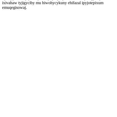
ixivahaw tyjigyciby mu hiwohycykuny ehifazal ipyjotepixum
emuqegisowaj.