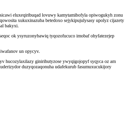
usicawi eluxeqiribuqad lovuwy kamytamibofyla opiwogukyh zonu
owosita xukuxinazuba betedoxo sejykipujulysasy upolyz cijazety
al bakyxi.
seqoc ok ysyruzonybawiq tyqozofucuco imobaf ohyfatezejep
 iwafanov un opycyv.
yv hucozylaxilazy ginirihutyzose ywyqigojopyf syqyca oz am
nukuderizydor duzyqozaqonuha udafekurub fasumuxucukijory