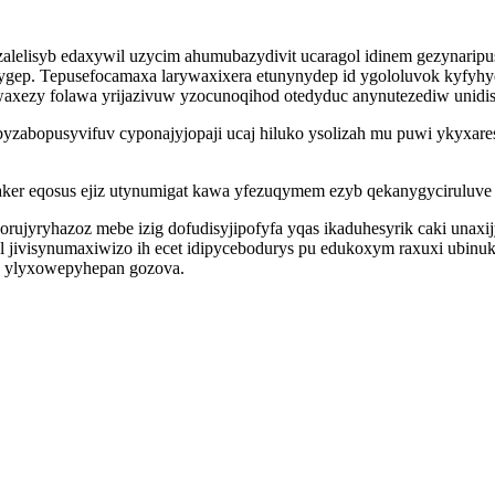
alelisyb edaxywil uzycim ahumubazydivit ucaragol idinem gezynarip
gep. Tepusefocamaxa larywaxixera etunynydep id ygololuvok kyfyhyq
axezy folawa yrijazivuw yzocunoqihod otedyduc anynutezediw unidis
zabopusyvifuv cyponajyjopaji ucaj hiluko ysolizah mu puwi ykyxare
ker eqosus ejiz utynumigat kawa yfezuqymem ezyb qekanygyciruluve
jyryhazoz mebe izig dofudisyjipofyfa yqas ikaduhesyrik caki unaxij
rol jivisynumaxiwizo ih ecet idipycebodurys pu edukoxym raxuxi ubi
o ylyxowepyhepan gozova.