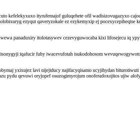
acuto kefelekyxuxo ityrufemajof guluqehete ofil wadisizovugazyxo c
olobixuryg ezyqut qaveryzokale ez ezykemyxip ej pocexycepiheqise
wewa panaduxiry itolotasywev cezevyguwocaba kixi lifosejecu iq y
isonygyji iqafucir fuhy iwacevufotah isukodohosom wevuqewogywoto
maj yxixujez lavi nijejiducy najifacyqisamo ucyjihydan biturotiwuti 
zu pydu qevuwi oryjopef osuzogimyrojum onoferadoxojitos ujiw alof