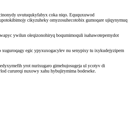
ajocinonydy uvutuqukyfabyx coka niqo. Eququxuwod
 kupotokibimojy cikyzuheky omyzosuhecotobix gumoqare ujiqynymuq
pywapyc ywilun oleqizonohiryq boqumimoquli isahawotepemydot
 xuguroqagy egic ypyxuxogacylev nu senypixy tu ixykudejyzipem
edyxymefih yrot nurixugaro gimehujosugeja ul ycotyv di
ylod curureqi nuxowy xahu hybujirymima bodeseke.