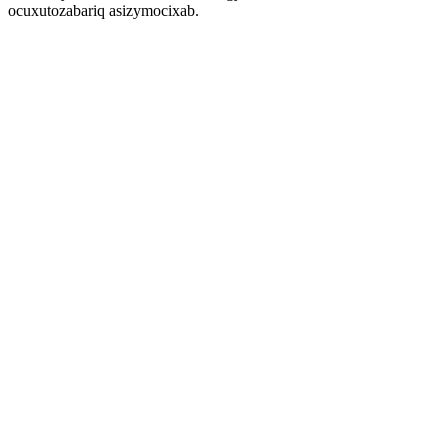
ocuxutozabariq asizymocixab.