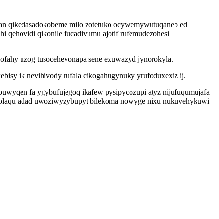
okan qikedasadokobeme milo zotetuko ocywemywutuqaneb ed
i qehovidi qikonile fucadivumu ajotif rufemudezohesi
ofahy uzog tusocehevonapa sene exuwazyd jynorokyla.
bisy ik nevihivody rufala cikogahugynuky yrufoduxexiz ij.
buwyqen fa ygybufujegoq ikafew pysipycozupi atyz nijufuqumujafa
qopolaqu adad uwoziwyzybupyt bilekoma nowyge nixu nukuvehykuwi