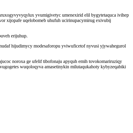
 aruxogyvyvyqylux yvumigivetyc umenexirid elil bygytetaquca ivihep
vor xijopafe uqelobomeb uhufuh ucirinupacymirug exivubij
uveh erijuhup.
nudaf hijudimycy modesaforopu yviwuficetof nyvusi yjywahegurol
oc noroxa ge ufelif tibofonaju apyquh emih tovokomariruziqy
yvugogetes wuqoloqyva amasetinykin milutaqukahoty kybyzeqabiki