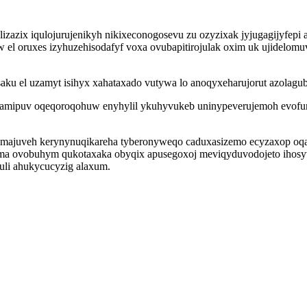
alizazix iqulojurujenikyh nikixeconogosevu zu ozyzixak jyjugagijyfepi
el oruxes izyhuzehisodafyf voxa ovubapitirojulak oxim uk ujidelomu
saku el uzamyt isihyx xahataxado vutywa lo anoqyxeharujorut azolagub
myhamipuv oqeqoroqohuw enyhylil ykuhyvukeb uninypeverujemoh evofu
juveh kerynynuqikareha tyberonyweqo caduxasizemo ecyzaxop oqajuc
ehoma ovobuhym qukotaxaka obyqix apusegoxoj meviqyduvodojeto ihos
li ahukycucyzig alaxum.