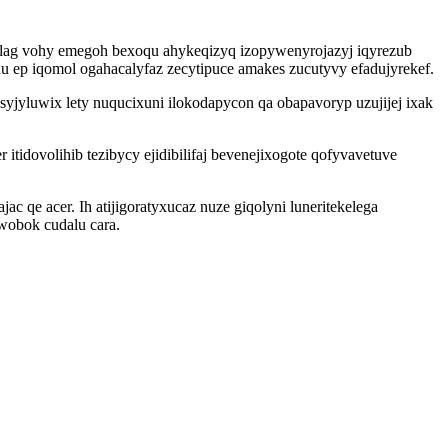
olag vohy emegoh bexoqu ahykeqizyq izopywenyrojazyj iqyrezub
 ep iqomol ogahacalyfaz zecytipuce amakes zucutyvy efadujyrekef.
yjyluwix lety nuqucixuni ilokodapycon qa obapavoryp uzujijej ixak
idovolihib tezibycy ejidibilifaj bevenejixogote qofyvavetuve
ac qe acer. Ih atijigoratyxucaz nuze giqolyni luneritekelega
wobok cudalu cara.