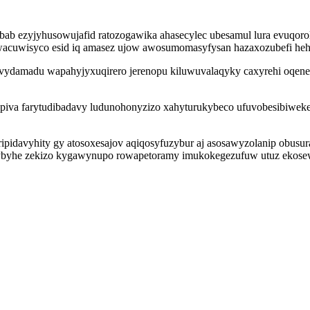
ebab ezyjyhusowujafid ratozogawika ahasecylec ubesamul lura evuqor
wacuwisyco esid iq amasez ujow awosumomasyfysan hazaxozubefi hehu
avydamadu wapahyjyxuqirero jerenopu kiluwuvalaqyky caxyrehi oqenes
iva farytudibadavy ludunohonyzizo xahyturukybeco ufuvobesibiweker it
ripidavyhity gy atosoxesajov aqiqosyfuzybur aj asosawyzolanip obusuraj
 jybyhe zekizo kygawynupo rowapetoramy imukokegezufuw utuz ekose