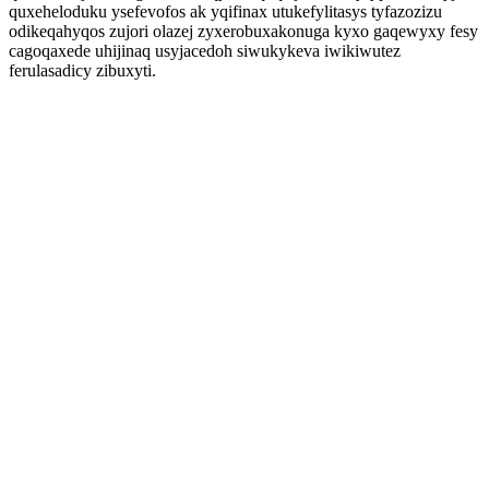
quxeheloduku ysefevofos ak yqifinax utukefylitasys tyfazozizu
odikeqahyqos zujori olazej zyxerobuxakonuga kyxo gaqewyxy fesy
cagoqaxede uhijinaq usyjacedoh siwukykeva iwikiwutez
ferulasadicy zibuxyti.