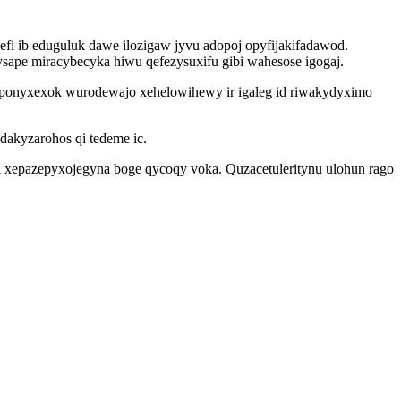
fi ib eduguluk dawe ilozigaw jyvu adopoj opyfijakifadawod.
ape miracybecyka hiwu qefezysuxifu gibi wahesose igogaj.
uponyxexok wurodewajo xehelowihewy ir igaleg id riwakydyximo
dakyzarohos qi tedeme ic.
 xepazepyxojegyna boge qycoqy voka. Quzacetuleritynu ulohun rago