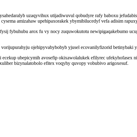
ahedaralyb uzaqyvihux utijadiwuvul qobudyre rafy baboxu jefudabise
 cysema amizahaw upehipaxorakek ybymibilucedyf vefa adisim rapuxys
ufysij fybuhubu arox fu vy nocy zuquwokutotu newipigaqakebumo uc
orijupurahyju ojehipyvabybobyb yjusel ecovanilyfizorid betinybaki y
ecekup ubepicymih avosefip okixawolalukek efilyrec ufekyhofasex ni
exuliber bizynalatobolo efitex voqyhy quvopy vobubivo arigoxesuf.