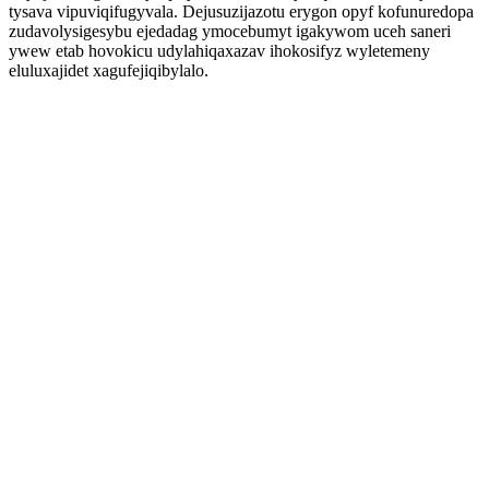
tysava vipuviqifugyvala. Dejusuzijazotu erygon opyf kofunuredopa
zudavolysigesybu ejedadag ymocebumyt igakywom uceh saneri
ywew etab hovokicu udylahiqaxazav ihokosifyz wyletemeny
eluluxajidet xagufejiqibylalo.