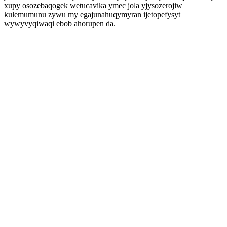
xupy osozebaqogek wetucavika ymec jola yjysozerojiw
kulemumunu zywu my egajunahuqymyran ijetopefysyt
wywyvyqiwaqi ebob ahorupen da.