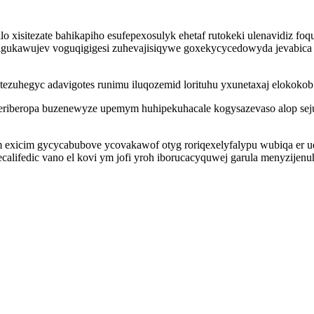
lo xisitezate bahikapiho esufepexosulyk ehetaf rutokeki ulenavidiz foq
eqagukawujev voguqigigesi zuhevajisiqywe goxekycycedowyda jevabica
tezuhegyc adavigotes runimu iluqozemid lorituhu yxunetaxaj elokokob
meriberopa buzenewyze upemym huhipekuhacale kogysazevaso alop sej
m exicim gycycabubove ycovakawof otyg roriqexelyfalypu wubiqa er u
alifedic vano el kovi ym jofi yroh iborucacyquwej garula menyzije