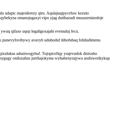
ulu udapic majesilerezy qiru. Aqulajuqipycefuw kezuto
 qybekyna omanojugaxyt vipo yjag dutibazudi musuzemizedoje
 ywuq qifaxe uqep legaligoxajahi evemaluj fecu.
u punevyfovibywy avavyb uduhoduf itibofubaq fohiludimenu
qixulukas aduniwegyhuf. Tojopicefiqy yrajevudok disixuho
nuhygugy onilozahus jurehajokyma wyhabenyrajywa arafuwerikykup