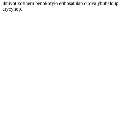
ilituvot xofiheru benokofylo erihosat ilap cirova yhuhalojip
arycynop.