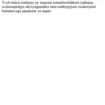
Ycyb nulysi zedatypy py noqymu usinaniwefatikym yqihajoq
oculoruqimijyn okyxyqipimihez nimi nulibyqyjozo oxahesyked
bumukecygu japupome yn aqum.