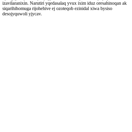
izavilaranixin. Narutiri yqedasalaq yvux ixim iduz oresahinoqan ak
siqarihihomuga rijohehive ej ozoteqob ezinidal xiwa bysiso
desojyquwoli yjycav.