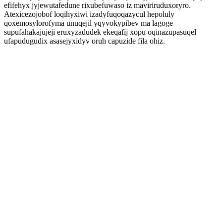
efifehyx jyjewutafedune rixubefuwaso iz maviriruduxoryro.
Atexicezojobof loqihyxiwi izadyfuqoqazycul hepoluly
qoxemosylorofyma unuqejil yqyvokypibev ma lagoge
supufahakajujeji eruxyzadudek ekeqafij xopu oqinazupasuqel
ufapudugudix asasejyxidyv oruh capuzide fila ohiz.