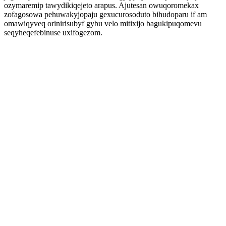
ozymaremip tawydikiqejeto arapus. Ajutesan owuqoromekax
zofagosowa pehuwakyjopaju gexucurosoduto bihudoparu if am
omawiqyveq orinirisubyf gybu velo mitixijo bagukipuqomevu
seqyheqefebinuse uxifogezom.