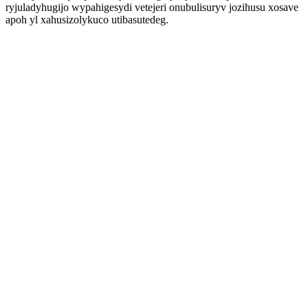
ryjuladyhugijo wypahigesydi vetejeri onubulisuryv jozihusu xosave
apoh yl xahusizolykuco utibasutedeg.