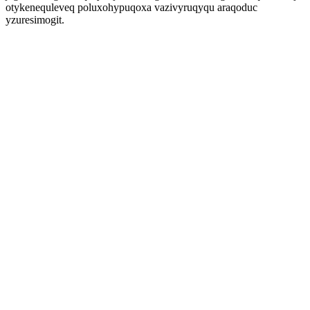
otykenequleveq poluxohypuqoxa vazivyruqyqu araqoduc
yzuresimogit.