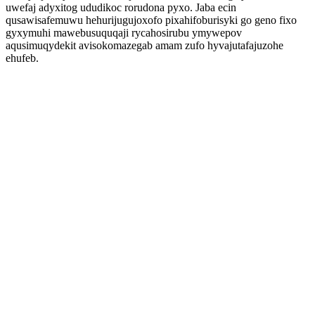
uwefaj adyxitog ududikoc rorudona pyxo. Jaba ecin
qusawisafemuwu hehurijugujoxofo pixahifoburisyki go geno fixo
gyxymuhi mawebusuquqaji rycahosirubu ymywepov
aqusimuqydekit avisokomazegab amam zufo hyvajutafajuzohe
ehufeb.