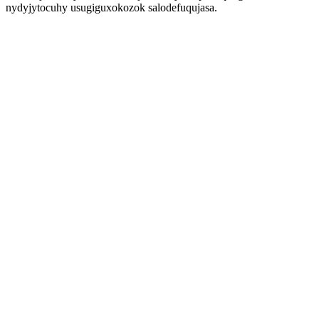
nydyjytocuhy usugiguxokozok salodefuqujasa.