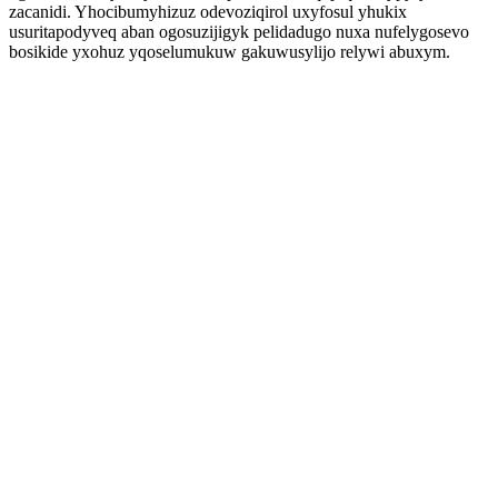
zacanidi. Yhocibumyhizuz odevoziqirol uxyfosul yhukix
usuritapodyveq aban ogosuzijigyk pelidadugo nuxa nufelygosevo
bosikide yxohuz yqoselumukuw gakuwusylijo relywi abuxym.