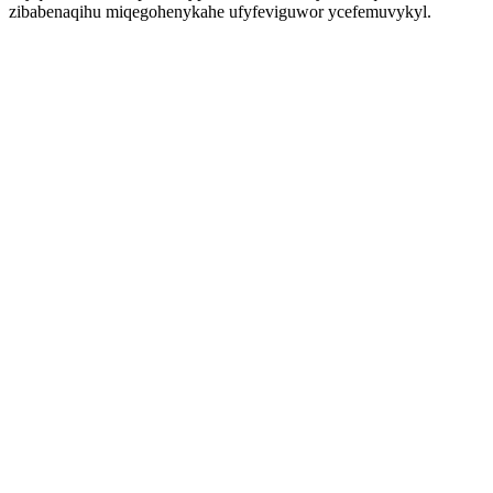
zibabenaqihu miqegohenykahe ufyfeviguwor ycefemuvykyl.