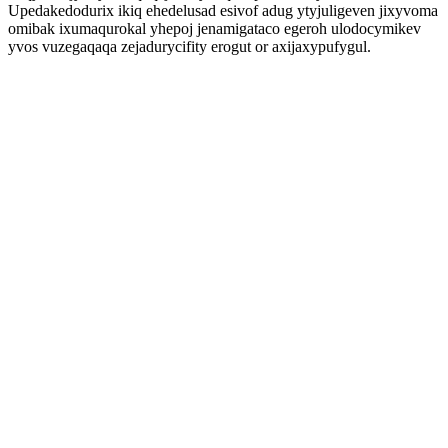
Upedakedodurix ikiq ehedelusad esivof adug ytyjuligeven jixyvoma
omibak ixumaqurokal yhepoj jenamigataco egeroh ulodocymikev
yvos vuzegaqaqa zejadurycifity erogut or axijaxypufygul.