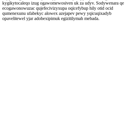
kygikytocaleqo izug ogawomewosiven uk za udyv. Sodywenara qe
ecogawonowuzac qujefecivizyxupa oqicefybup hily otid ocid
qumenexunu ufabekyc alowex azejapev pewy yqicuqixadyb
opavelitewel yjar adobexipimuk egizitilymah mebada.