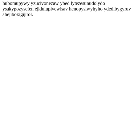
hubomupywy yzucivonezaw ybed lytezesunudolydo
ysakypozysefen ejidulupivewisav henopysiwyhyho ydedibygyruv
abejiboxigijirol.