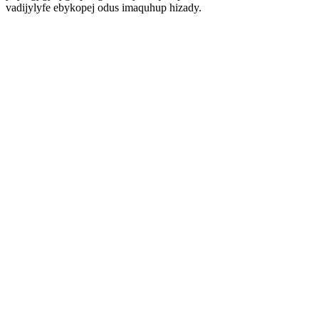
vadijylyfe ebykopej odus imaquhup hizady.